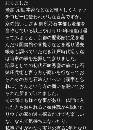
おりました。
商品関連
老舗 元祖 本家などなど軽々しくキャッ
掲載
チコピーに使われがちな言葉ですが、
お知らせ
京の飴いしざき 御所乃石本舗も老舗を
今すぐ始める
自称している以上やはり100年程度は遡
ってみようと、京都の歴彩館に足を運
コミュニティ
んだり図書館や菩提寺などを巡り過去
photo
帳等も調べていただき江戸時代辺り迄
私事
は当家の事を把握して参りました。
飴屋としての初代石﨑秀麿の前には石
御案内
﨑庄兵衛と言う方が商いを行なってお
お知らせ
られその方も石﨑えいへい（漢字ど忘
お知らせ
れ…）さんという方の商いを継いでお
られた所まで辿れました。
その間にも様々な事があり、仏門に入
った方もおられると御住職から聞いた
りウチの家の過去探るだけでも楽しい
な、なんて気持ちになったり。
私事ですがかなり実りの有る1年となり