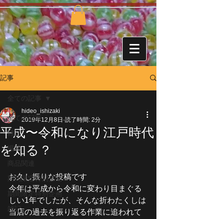
記事
全ての記事
hideo_ishizaki
全ての記事
2019年12月8日
読了時間: 2分
平成〜令和になり江戸時代
雑記
を知る？
掲載
商品関連
お久し振りな投稿です
期間限定特別企画
今年は平成から令和に変わり目まぐる
期間限定特別企画
しい1年でしたが、そんな折わたくしは
雑記
当店の過去を振り返る作業に追われて