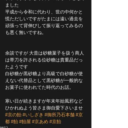
ました
平成から令和に代わり、世の中何かと
慌ただしいですがたまには遠い過去を
頑張って背伸びして振り返ってみるの
も悪く無いですね。
余談ですが 大昔は砂糖菓子を扱う商人
は帯刀を許される位砂糖は貴重品だっ
たようです
白砂糖が黒砂糖より高級で白砂糖が使
えない代替品として黒砂糖が一般的な
お菓子に使われてた時代のお話。
寒い日が続きますが年末年始風邪など
ひかれぬよう皆さま御自愛下さいませ 
#京の飴
#いしざき
#御所乃石本舗
#京
都
#飴
#飴屋
#京あめ
#京飴