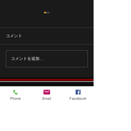
コメント
今年もあと僅か
コメントを追加…
熱で弱っているのでしょ
うか…
Share
Phone
Email
Facebook
― 京の飴 いしざき ―
住所：602-8048 京都府京都市上京
区下立売通小川西入る西大路町
140－141
tel：
075−441−6610